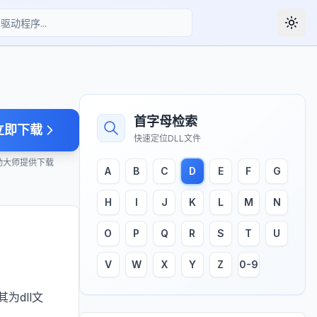
Togg
首字母检索
立即下载
快速定位DLL文件
动大师提供下载
A
B
C
D
E
F
G
H
I
J
K
L
M
N
O
P
Q
R
S
T
U
V
W
X
Y
Z
0-9
为dll文