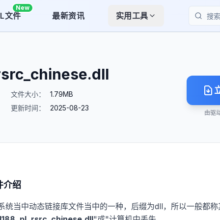
New
LL文件
最新资讯
实用工具
搜索
rc_chinese.dll
文件大小：
1.79MB
更新时间：
2025-08-23
由驱
件介绍
ws系统当中动态链接库文件当中的一种，后缀为dll，所以一般都称其
88_pl_rsrc_chinese.dll
"或"计算机中丢失