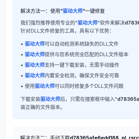
解决方法一：使用"
驱动大师
"一键修复
我们强烈推荐使用专业的"
驱动大师
"软件来解决
d7836
针对DLL文件修复的工具，具有以下优势：
•
驱动大师
可以自动检测系统缺失的DLL文件
•
驱动大师
提供与您系统完全匹配的DLL文件版本
•
驱动大师
支持一键下载安装，无需手动操作
•
驱动大师
内置安全检测，确保文件安全可靠
• 使用
驱动大师
可以同时修复多个DLL文件问题
下载安装
驱动大师
后，只需在搜索框中输入"
d78365a
装正确的文件版本。
解决方法二：手动下载
d78365afe6edd188_pl_rsrc_