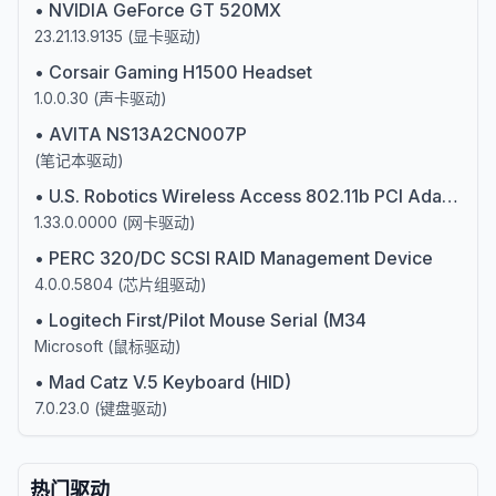
•
NVIDIA GeForce GT 520MX
23.21.13.9135
(
显卡驱动
)
•
Corsair Gaming H1500 Headset
1.0.0.30
(
声卡驱动
)
•
AVITA NS13A2CN007P
(
笔记本驱动
)
•
U.S. Robotics Wireless Access 802.11b PCI Adapter 5V
1.33.0.0000
(
网卡驱动
)
•
PERC 320/DC SCSI RAID Management Device
4.0.0.5804
(
芯片组驱动
)
•
Logitech First/Pilot Mouse Serial (M34
Microsoft
(
鼠标驱动
)
•
Mad Catz V.5 Keyboard (HID)
7.0.23.0
(
键盘驱动
)
热门驱动