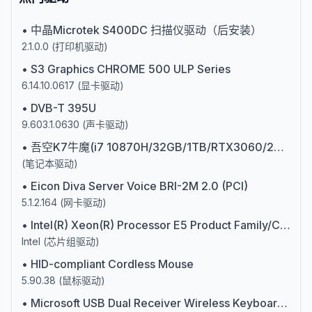
•
中晶Microtek S400DC 扫描仪驱动（后安装）
2.1.0.0
(
打印机驱动
)
•
S3 Graphics CHROME 500 ULP Series
6.14.10.0617
(
显卡驱动
)
•
DVB-T 395U
9.603.1.0630
(
声卡驱动
)
•
吾空K7牛魔(i7 10870H/32GB/1TB/RTX3060/240Hz)第十代英特尔酷睿i7
(
笔记本驱动
)
•
Eicon Diva Server Voice BRI-2M 2.0 (PCI)
5.1.2.164
(
网卡驱动
)
•
Intel(R) Xeon(R) Processor E5 Product Family/Core i7 Address Map
Intel
(
芯片组驱动
)
•
HID-compliant Cordless Mouse
5.90.38
(
鼠标驱动
)
•
Microsoft USB Dual Receiver Wireless Keyboard (106/109) (Mouse and Keyboard Center)