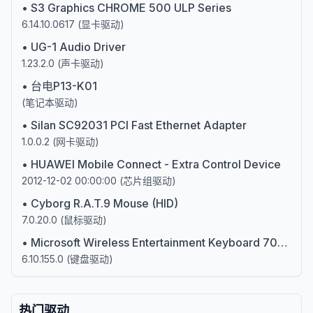
•
S3 Graphics CHROME 500 ULP Series
6.14.10.0617
(
显卡驱动
)
•
UG-1 Audio Driver
1.23.2.0
(
声卡驱动
)
•
台电P13-K01
(
笔记本驱动
)
•
Silan SC92031 PCI Fast Ethernet Adapter
1.0.0.2
(
网卡驱动
)
•
HUAWEI Mobile Connect - Extra Control Device
2012-12-02 00:00:00
(
芯片组驱动
)
•
Cyborg R.A.T.9 Mouse (HID)
7.0.20.0
(
鼠标驱动
)
•
Microsoft Wireless Entertainment Keyboard 7000 (106/109) (IntelliType Pro)
6.10.155.0
(
键盘驱动
)
热门驱动