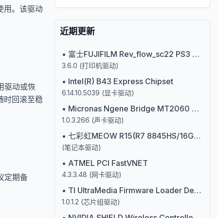
使用。该驱动
近期更新
•
富士FUJIFILM Rev_flow_sc22 PS3 打印机驱动
3.6.0
(
打印机驱动
)
•
Intel(R) B43 Express Chipset
备用驱动或恢
6.14.10.5039
(
显卡驱动
)
随时回滚至稳
•
Micronas Ngene Bridge MT2060 DVBT/TV-Tuner ((MT2060+Drxd)
1.0.3.266
(
声卡驱动
)
•
七彩虹MEOW R15(R7 8845HS/16GB/512GB/RTX4070/165Hz)锐龙R7处理器
(
笔记本驱动
)
•
ATMEL PCI FastVNET
4.3.3.48
(
网卡驱动
)
建议定期备
•
TI UltraMedia Firmware Loader Device
1.0.1.2
(
芯片组驱动
)
•
NVIDIA SHIELD Wireless Controller Trackpad