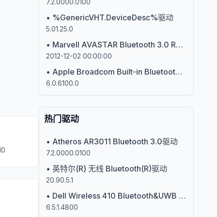
7.2.0000.0100
•
%GenericVHT.DeviceDesc%驱动
5.01.25.0
•
Marvell AVASTAR Bluetooth 3.0 Radio驱动
2012-12-02 00:00:00
•
Apple Broadcom Built-in Bluetooth驱动
6.0.6100.0
热门驱动
•
Atheros AR3011 Bluetooth 3.0驱动
10
7.2.0000.0100
•
英特尔(R) 无线 Bluetooth(R)驱动
20.90.5.1
•
Dell Wireless 410 Bluetooth&UWB Mini-card驱动
6.5.1.4800