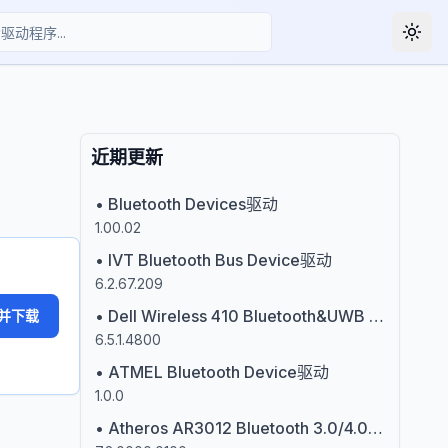
Togg
近期更新
•
Bluetooth Devices驱动
1.00.02
•
IVT Bluetooth Bus Device驱动
6.2.67.209
•
Dell Wireless 410 Bluetooth&UWB Mini-card驱动
并下载
6.5.1.4800
•
ATMEL Bluetooth Device驱动
1.0.0
•
Atheros AR3012 Bluetooth 3.0/4.0 + HS Adapter驱动