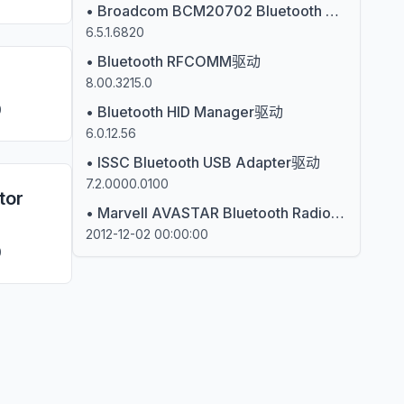
•
Broadcom BCM20702 Bluetooth USB Device驱动
6.5.1.6820
•
Bluetooth RFCOMM驱动
8.00.3215.0
0
•
Bluetooth HID Manager驱动
6.0.12.56
•
ISSC Bluetooth USB Adapter驱动
7.2.0000.0100
tor
•
Marvell AVASTAR Bluetooth Radio Adapter驱动
2012-12-02 00:00:00
0