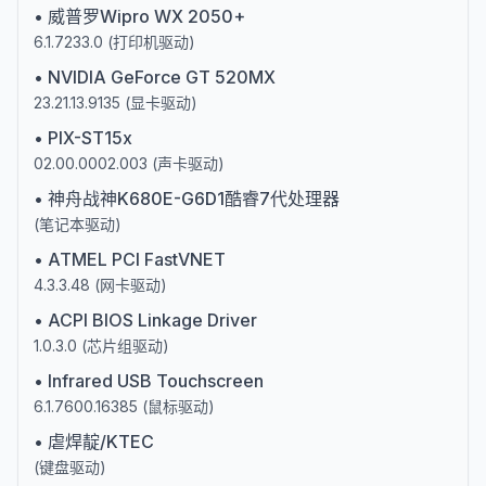
•
威普罗Wipro WX 2050+
6.1.7233.0
(
打印机驱动
)
•
NVIDIA GeForce GT 520MX
23.21.13.9135
(
显卡驱动
)
•
PIX-ST15x
02.00.0002.003
(
声卡驱动
)
•
神舟战神K680E-G6D1酷睿7代处理器
(
笔记本驱动
)
•
ATMEL PCI FastVNET
4.3.3.48
(
网卡驱动
)
•
ACPI BIOS Linkage Driver
1.0.3.0
(
芯片组驱动
)
•
Infrared USB Touchscreen
6.1.7600.16385
(
鼠标驱动
)
•
虐焊靛/KTEC
(
键盘驱动
)