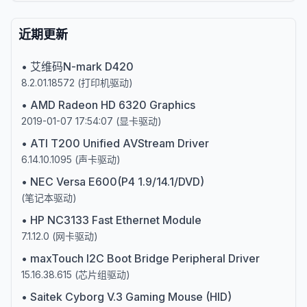
近期更新
•
艾维码N-mark D420
8.2.01.18572
(
打印机驱动
)
•
AMD Radeon HD 6320 Graphics
2019-01-07 17:54:07
(
显卡驱动
)
•
ATI T200 Unified AVStream Driver
6.14.10.1095
(
声卡驱动
)
•
NEC Versa E600(P4 1.9/14.1/DVD)
(
笔记本驱动
)
•
HP NC3133 Fast Ethernet Module
7.1.12.0
(
网卡驱动
)
•
maxTouch I2C Boot Bridge Peripheral Driver
15.16.38.615
(
芯片组驱动
)
•
Saitek Cyborg V.3 Gaming Mouse (HID)