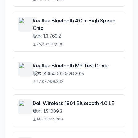
Realtek Bluetooth 4.0 + High Speed
Chip
版本:
1.3.769.2
26,336
7,900
Realtek Bluetooth MP Test Driver
版本:
8664.001.0526.2015
27,877
8,363
Dell Wireless 1801 Bluetooth 4.0 LE
版本:
1.5.1009.3
14,000
4,200