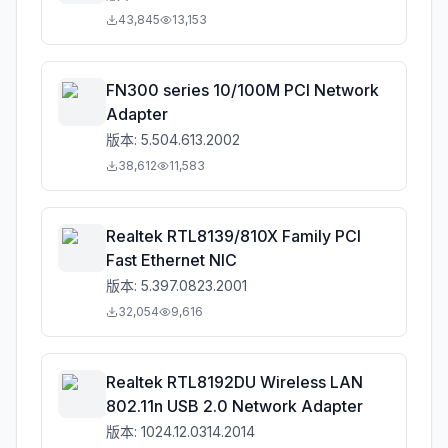
43,845
13,153
FN300 series 10/100M PCI Network
Adapter
版本:
5.504.613.2002
38,612
11,583
Realtek RTL8139/810X Family PCI
Fast Ethernet NIC
版本:
5.397.0823.2001
32,054
9,616
Realtek RTL8192DU Wireless LAN
802.11n USB 2.0 Network Adapter
版本:
1024.12.0314.2014