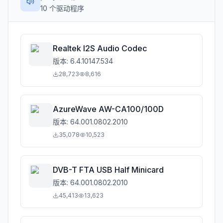
10
个驱动程序
Realtek I2S Audio Codec
版本:
6.4.10147.534
28,723
8,616
AzureWave AW-CA100/100D
版本:
64.001.0802.2010
35,078
10,523
DVB-T FTA USB Half Minicard
版本:
64.001.0802.2010
45,413
13,623