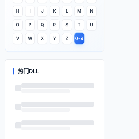
H
I
J
K
L
M
N
O
P
Q
R
S
T
U
V
W
X
Y
Z
0-9
热门DLL