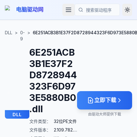
电脑驱动网
Togg
搜索
DLL
>
0-
>
6E251ACB3B1E37F2D8728944323F6D973E5880B0
9
6E251ACB
3B1E37F2
D8728944
323F6D97
3E5880B0
立即下载
.dll
DLL
由驱动大师提供下载
文件类型：
32位PE文件
文件版本：
2.109.782.0 (22.09)