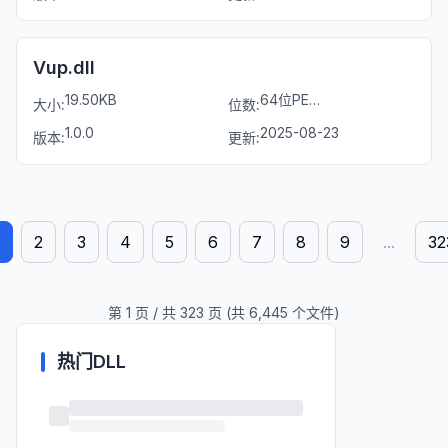
Vup.dll
19.50KB
64位PE文件
大小:
位数:
1.0.0
2025-08-23
版本:
更新:
2
3
4
5
6
7
8
9
...
32
第
1
页 / 共
323
页 (共
6,445
个文件)
热门DLL