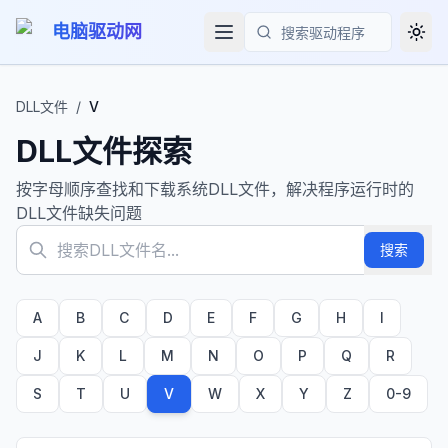
电脑驱动网
Togg
搜索
DLL文件
/
V
DLL文件探索
按字母顺序查找和下载系统DLL文件，解决程序运行时的
DLL文件缺失问题
搜索
A
B
C
D
E
F
G
H
I
J
K
L
M
N
O
P
Q
R
S
T
U
V
W
X
Y
Z
0-9