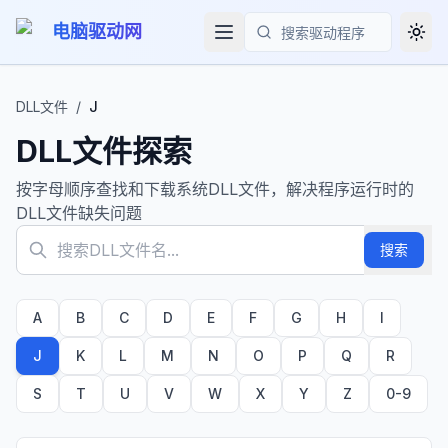
电脑驱动网
Togg
搜索
DLL文件
/
J
DLL文件探索
按字母顺序查找和下载系统DLL文件，解决程序运行时的
DLL文件缺失问题
搜索
A
B
C
D
E
F
G
H
I
J
K
L
M
N
O
P
Q
R
S
T
U
V
W
X
Y
Z
0-9