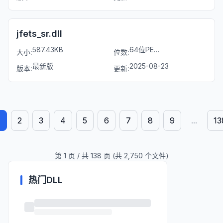
jfets_sr.dll
587.43KB
64位PE文件
大小:
位数:
最新版
2025-08-23
版本:
更新:
1
2
3
4
5
6
7
8
9
...
13
第
1
页 / 共
138
页 (共
2,750
个文件)
热门DLL