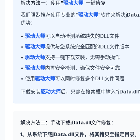
解决方法一：使用"
驱动大师
"一键修复
我们强烈推荐使用专业的"
驱动大师
"软件来解决
jData.
优势：
•
驱动大师
可以自动检测系统缺失的DLL文件
•
驱动大师
提供与您系统完全匹配的DLL文件版本
•
驱动大师
支持一键下载安装，无需手动操作
•
驱动大师
内置安全检测，确保文件安全可靠
• 使用
驱动大师
可以同时修复多个DLL文件问题
下载安装
驱动大师
后，只需在搜索框中输入"
jData.dll
解决方法二：手动下载
jData.dll
文件修复：
1、从系统下载
jData.dll
文件，将其拷贝至指定目录。