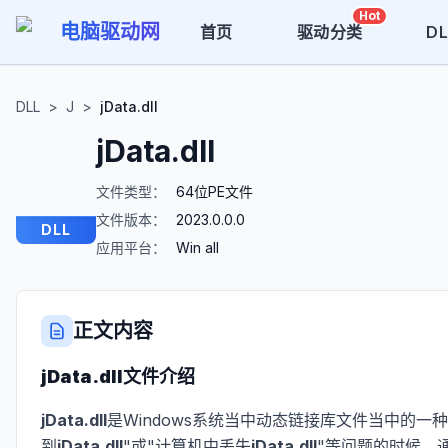
Hot
电脑驱动网
首页
驱动分类
D
DLL
>
J
>
jData.dll
jData.dll
文件类型：
64位PE文件
文件版本：
2023.0.0.0
DLL
应用平台：
Win all
正文内容
jData.dll
文件介绍
jData.dll
是Windows系统当中动态链接库文件当中的一种
到
jData.dll
"或"计算机中丢失
jData.dll
"等问题的时候，