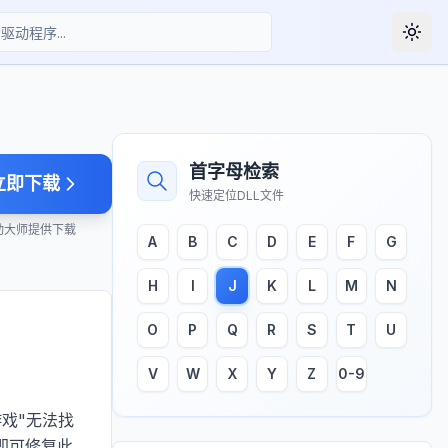
Togg
首字母检索
立即下载
快速定位DLL文件
动大师提供下载
A
B
C
D
E
F
G
H
I
J
K
L
M
N
O
P
Q
R
S
T
U
V
W
X
Y
Z
0-9
游戏"无法找
即可修复此