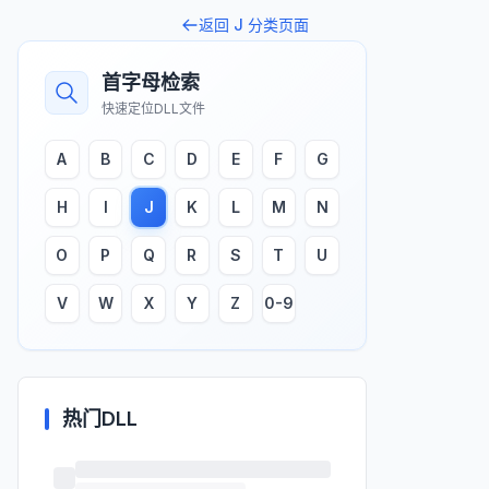
返回
J
分类页面
首字母检索
快速定位DLL文件
A
B
C
D
E
F
G
H
I
J
K
L
M
N
O
P
Q
R
S
T
U
V
W
X
Y
Z
0-9
热门DLL