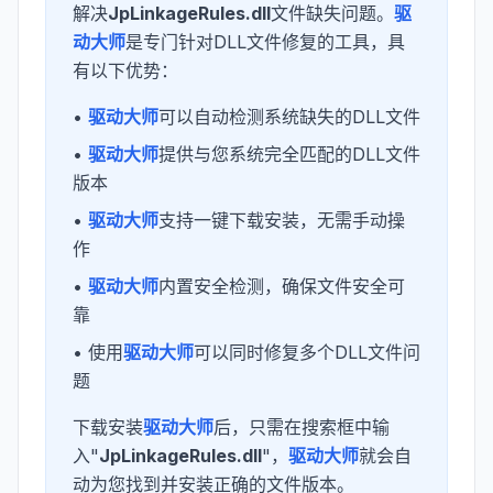
解决
JpLinkageRules.dll
文件缺失问题。
驱
动大师
是专门针对DLL文件修复的工具，具
有以下优势：
•
驱动大师
可以自动检测系统缺失的DLL文件
•
驱动大师
提供与您系统完全匹配的DLL文件
版本
•
驱动大师
支持一键下载安装，无需手动操
作
•
驱动大师
内置安全检测，确保文件安全可
靠
• 使用
驱动大师
可以同时修复多个DLL文件问
题
下载安装
驱动大师
后，只需在搜索框中输
入"
JpLinkageRules.dll
"，
驱动大师
就会自
动为您找到并安装正确的文件版本。