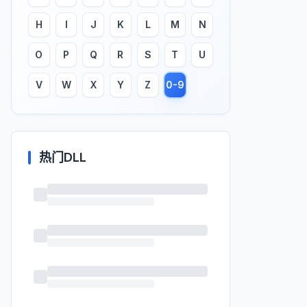
H
I
J
K
L
M
N
O
P
Q
R
S
T
U
V
W
X
Y
Z
0-9
热门DLL