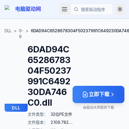
电脑驱动网
Togg
搜索
DLL
>
0-
>
6DAD94C6528678304F50237991C649230DA746C
9
6DAD94C
65286783
04F50237
991C6492
30DA746
立即下载
C0.dll
DLL
由驱动大师提供下载
文件类型：
32位PE文件
文件版本：
2.109.782.0 (22.09)