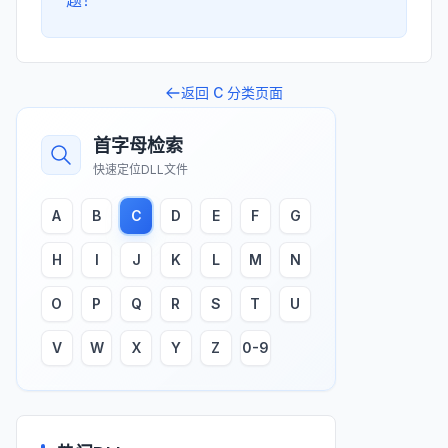
题！
返回
C
分类页面
首字母检索
快速定位DLL文件
A
B
C
D
E
F
G
H
I
J
K
L
M
N
O
P
Q
R
S
T
U
V
W
X
Y
Z
0-9