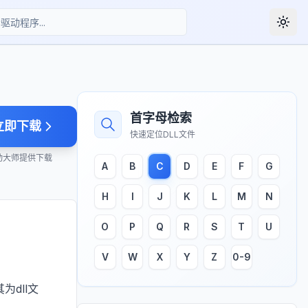
Togg
首字母检索
立即下载
快速定位DLL文件
动大师提供下载
A
B
C
D
E
F
G
H
I
J
K
L
M
N
O
P
Q
R
S
T
U
V
W
X
Y
Z
0-9
为dll文