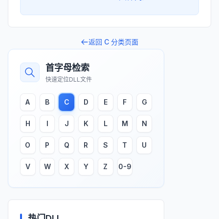
返回
C
分类页面
首字母检索
快速定位DLL文件
A
B
C
D
E
F
G
H
I
J
K
L
M
N
O
P
Q
R
S
T
U
V
W
X
Y
Z
0-9
热门DLL