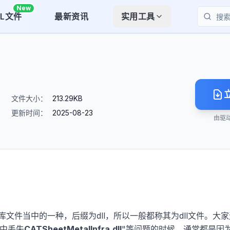
New
LL文件
最新资讯
实用工具
搜索
文件大小：
213.29KB
更新时间：
2025-08-23
由驱
接库文件当中的一种，后缀为dll，所以一般都称其为dll文件。大
机中丢失
CATSheetMetalInfra.dll
"等问题的时候，通常都是因