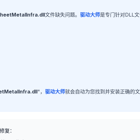
eetMetalInfra.dll
文件缺失问题。
驱动大师
是专门针对DLL
MetalInfra.dll
"，
驱动大师
就会自动为您找到并安装正确的文
修复：