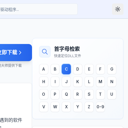
Togg
首字母检索
立即下载
快速定位DLL文件
动大师提供下载
A
B
C
D
E
F
G
H
I
J
K
L
M
N
O
P
Q
R
S
T
U
V
W
X
Y
Z
0-9
家遇到的软件
为