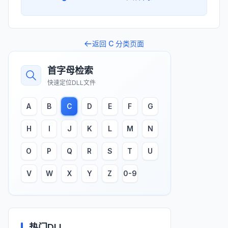
返回
C
分类页面
首字母检索
快速定位DLL文件
A
B
C
D
E
F
G
H
I
J
K
L
M
N
O
P
Q
R
S
T
U
V
W
X
Y
Z
0-9
热门DLL