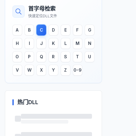
首字母检索
快速定位DLL文件
A
B
C
D
E
F
G
H
I
J
K
L
M
N
O
P
Q
R
S
T
U
V
W
X
Y
Z
0-9
热门DLL