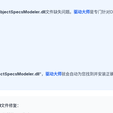
jectSpecsModeler.dll
文件缺失问题。
驱动大师
是专门针对D
ctSpecsModeler.dll
"，
驱动大师
就会自动为您找到并安装正
l
文件修复：