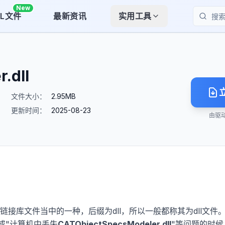
New
LL文件
最新资讯
实用工具
搜索
.dll
文件大小：
2.95MB
更新时间：
2025-08-23
由驱
动态链接库文件当中的一种，后缀为dll，所以一般都称其为dll文件
"或"计算机中丢失
CATObjectSpecsModeler.dll
"等问题的时