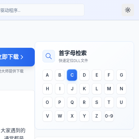
Togg
首字母检索
立即下载
快速定位DLL文件
动大师提供下载
A
B
C
D
E
F
G
H
I
J
K
L
M
N
O
P
Q
R
S
T
U
V
W
X
Y
Z
0-9
。大家遇到的
候，通常都是