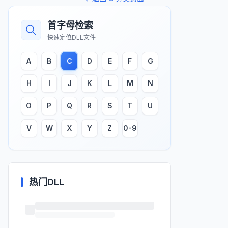
首字母检索
快速定位DLL文件
A
B
C
D
E
F
G
H
I
J
K
L
M
N
O
P
Q
R
S
T
U
V
W
X
Y
Z
0-9
热门DLL