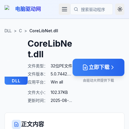
电脑驱动网
Togg
搜索
DLL
>
C
>
CoreLibNet.dll
CoreLibNe
t.dll
文件类型：
32位PE文件
立即下载
文件版本：
5.0.7442.32693
DLL
由驱动大师提供下载
应用平台：
Win all
文件大小：
102.37KB
更新时间：
2025-08-23
正文内容