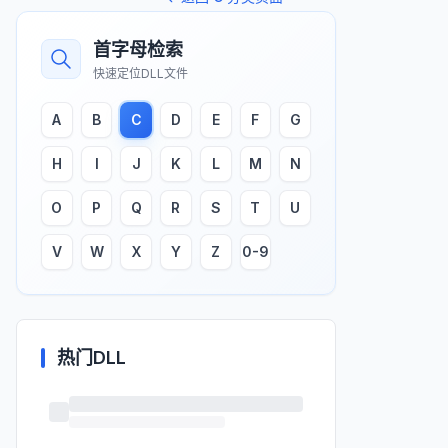
首字母检索
快速定位DLL文件
A
B
C
D
E
F
G
H
I
J
K
L
M
N
O
P
Q
R
S
T
U
V
W
X
Y
Z
0-9
热门DLL