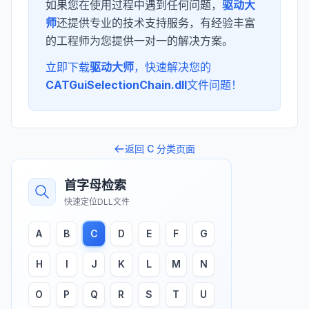
如果您在使用过程中遇到任何问题，
驱动大
师
还提供专业的技术支持服务，有经验丰富
的工程师为您提供一对一的解决方案。
立即下载
驱动大师
，快速解决您的
CATGuiSelectionChain.dll
文件问题！
返回
C
分类页面
首字母检索
快速定位DLL文件
A
B
C
D
E
F
G
H
I
J
K
L
M
N
O
P
Q
R
S
T
U