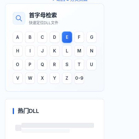
首字母检索
快速定位DLL文件
A
B
C
D
E
F
G
H
I
J
K
L
M
N
O
P
Q
R
S
T
U
V
W
X
Y
Z
0-9
热门DLL