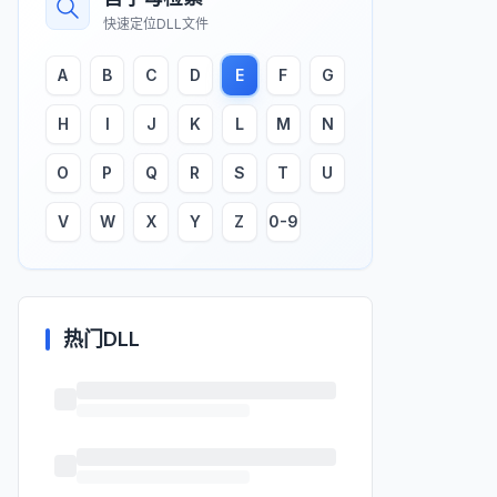
快速定位DLL文件
A
B
C
D
E
F
G
H
I
J
K
L
M
N
O
P
Q
R
S
T
U
V
W
X
Y
Z
0-9
热门DLL