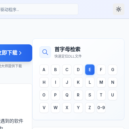
Togg
首字母检索
立即下载
快速定位DLL文件
动大师提供下载
A
B
C
D
E
F
G
H
I
J
K
L
M
N
O
P
Q
R
S
T
U
V
W
X
Y
Z
0-9
家遇到的软件
为