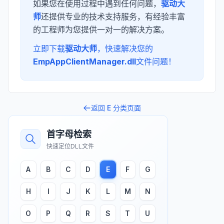
如果您在使用过程中遇到任何问题，
驱动大
师
还提供专业的技术支持服务，有经验丰富
的工程师为您提供一对一的解决方案。
立即下载
驱动大师
，快速解决您的
EmpAppClientManager.dll
文件问题！
返回
E
分类页面
首字母检索
快速定位DLL文件
A
B
C
D
E
F
G
H
I
J
K
L
M
N
O
P
Q
R
S
T
U