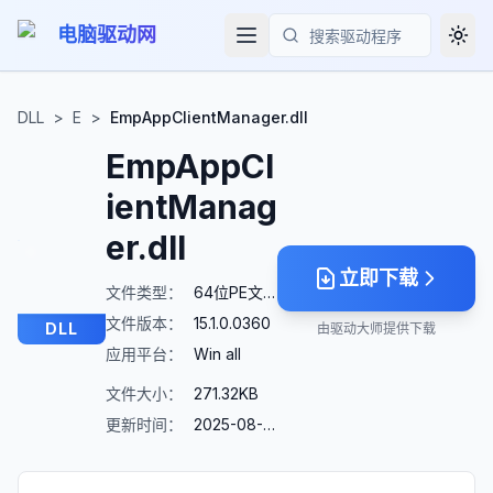
电脑驱动网
Togg
搜索
DLL
>
E
>
EmpAppClientManager.dll
EmpAppCl
ientManag
er.dll
立即下载
文件类型：
64位PE文件
文件版本：
15.1.0.0360
DLL
由驱动大师提供下载
应用平台：
Win all
文件大小：
271.32KB
更新时间：
2025-08-23