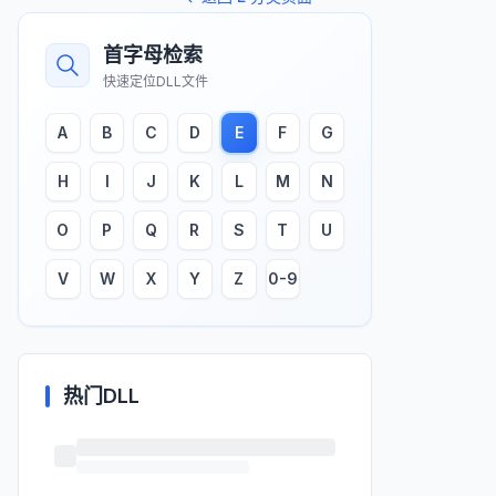
首字母检索
快速定位DLL文件
A
B
C
D
E
F
G
H
I
J
K
L
M
N
O
P
Q
R
S
T
U
V
W
X
Y
Z
0-9
热门DLL