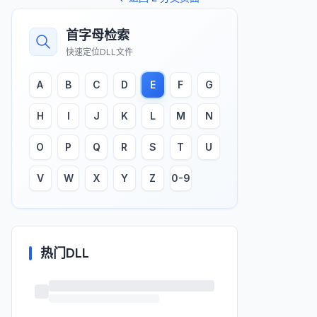
首字母检索
快速定位DLL文件
A
B
C
D
E
F
G
H
I
J
K
L
M
N
O
P
Q
R
S
T
U
V
W
X
Y
Z
0-9
热门DLL