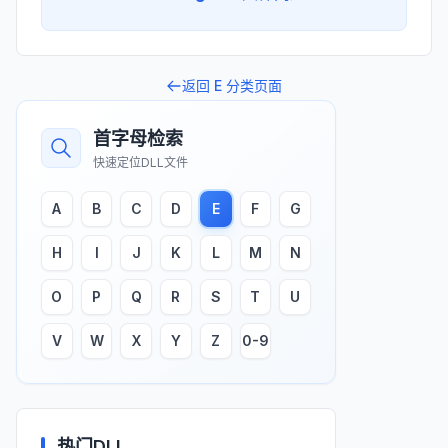
返回
E
分类页面
首字母检索
快速定位DLL文件
A
B
C
D
E
F
G
H
I
J
K
L
M
N
O
P
Q
R
S
T
U
V
W
X
Y
Z
0-9
热门DLL