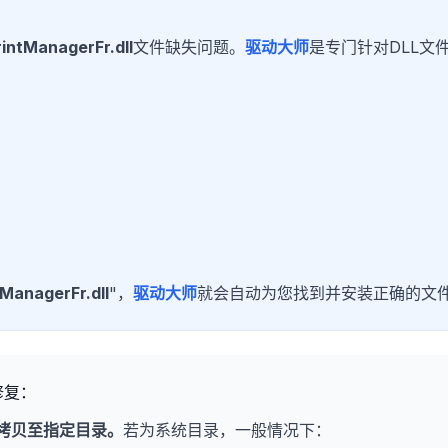
intManagerFr.dll
文件缺失问题。
驱动大师
是专门针对DLL文
ManagerFr.dll
"，
驱动大师
就会自动为您找到并安装正确的文
修复：
拷贝至指定目录。
若为系统目录，一般情况下：