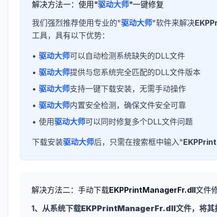
解决方法一：使用"
驱动大师
"一键修复
我们强烈推荐使用专业的"
驱动大师
"软件来解决
EKPPr
工具，具有以下优势：
•
驱动大师
可以自动检测系统缺失的DLL文件
•
驱动大师
提供与您系统完全匹配的DLL文件版本
•
驱动大师
支持一键下载安装，无需手动操作
•
驱动大师
内置安全检测，确保文件安全可靠
• 使用
驱动大师
可以同时修复多个DLL文件问题
下载安装
驱动大师
后，只需在搜索框中输入"
EKPPrint
解决方法二：手动下载
EKPPrintManagerFr.dll
文件
1、从系统下载
EKPPrintManagerFr.dll
文件，将其