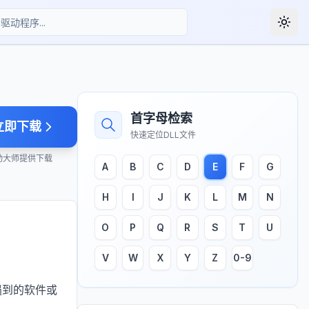
Togg
首字母检索
立即下载
快速定位DLL文件
动大师提供下载
A
B
C
D
E
F
G
H
I
J
K
L
M
N
O
P
Q
R
S
T
U
V
W
X
Y
Z
0-9
遇到的软件或