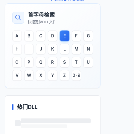
首字母检索
快速定位DLL文件
A
B
C
D
E
F
G
H
I
J
K
L
M
N
O
P
Q
R
S
T
U
V
W
X
Y
Z
0-9
热门DLL