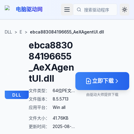
电脑驱动网
Togg
搜索
DLL
>
E
>
ebca883084196655_AeXAgentUI.dll
ebca8830
84196655
_AeXAgen
tUI.dll
立即下载
文件类型：
64位PE文件
DLL
由驱动大师提供下载
文件版本：
8.5.5713
应用平台：
Win all
文件大小：
41.76KB
更新时间：
2025-08-23