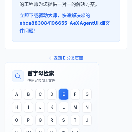
的工程师为您提供一对一的解决方案。
立即下载
驱动大师
，快速解决您的
ebca883084196655_AeXAgentUI.dll
文
件问题！
返回
E
分类页面
首字母检索
快速定位DLL文件
A
B
C
D
E
F
G
H
I
J
K
L
M
N
O
P
Q
R
S
T
U