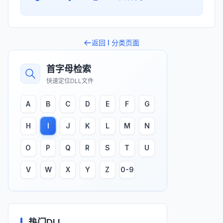
返回
I
分类页面
首字母检索
快速定位DLL文件
A
B
C
D
E
F
G
H
I
J
K
L
M
N
O
P
Q
R
S
T
U
V
W
X
Y
Z
0-9
热门DLL