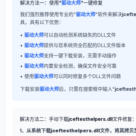
解决方法一：使用"
驱动大师
"一键修复
我们强烈推荐使用专业的"
驱动大师
"软件来解决
jceft
具，具有以下优势：
•
驱动大师
可以自动检测系统缺失的DLL文件
•
驱动大师
提供与您系统完全匹配的DLL文件版本
•
驱动大师
支持一键下载安装，无需手动操作
•
驱动大师
内置安全检测，确保文件安全可靠
• 使用
驱动大师
可以同时修复多个DLL文件问题
下载安装
驱动大师
后，只需在搜索框中输入"
jceftesth
解决方法二：手动下载
jceftesthelpers.dll
文件修复
1、从系统下载
jceftesthelpers.dll
文件，将其拷贝