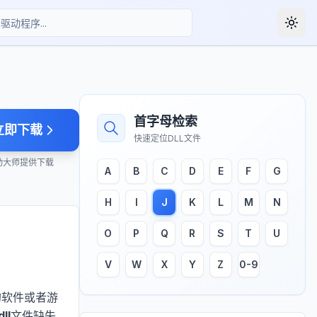
Togg
首字母检索
立即下载
快速定位DLL文件
动大师提供下载
A
B
C
D
E
F
G
H
I
J
K
L
M
N
O
P
Q
R
S
T
U
V
W
X
Y
Z
0-9
的软件或者游
ll
文件缺失