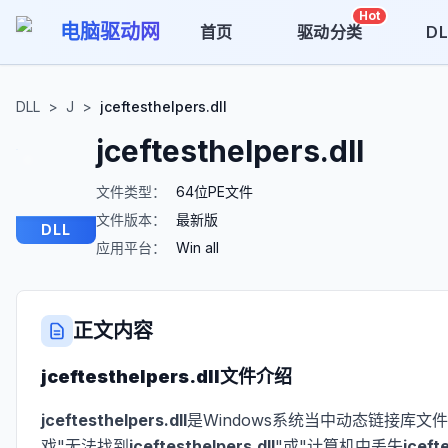
Hot
电脑驱动网
首页
驱动分类
D
DLL
>
J
>
jceftesthelpers.dll
jceftesthelpers.dll
文件类型：
64位PE文件
文件版本：
最新版
DLL
应用平台：
Win all
正文内容
jceftesthelpers.dll
文件介绍
jceftesthelpers.dll
是Windows系统当中动态链接库文
戏"无法找到
jceftesthelpers.dll
"或"计算机中丢失
jceft