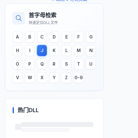
首字母检索
快速定位DLL文件
A
B
C
D
E
F
G
H
I
J
K
L
M
N
O
P
Q
R
S
T
U
V
W
X
Y
Z
0-9
热门DLL