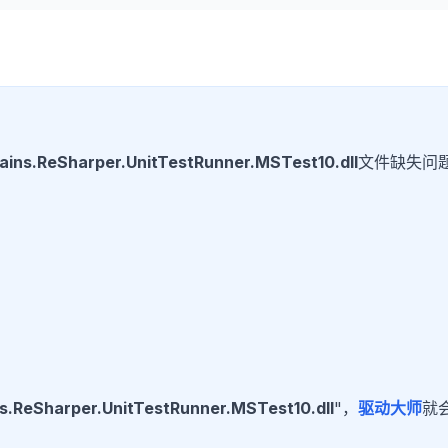
ains.ReSharper.UnitTestRunner.MSTest10.dll
文件缺失问
s.ReSharper.UnitTestRunner.MSTest10.dll
"，
驱动大师
就