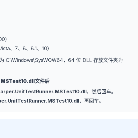
。
000）
、Vista、7、8、8.1、10）
为 C:\Windows\SysWOW64，64 位 DLL 存放文件夹为
.MSTest10.dll
文件后
arper.UnitTestRunner.MSTest10.dll
，然后回车。
er.UnitTestRunner.MSTest10.dll
，再回车。