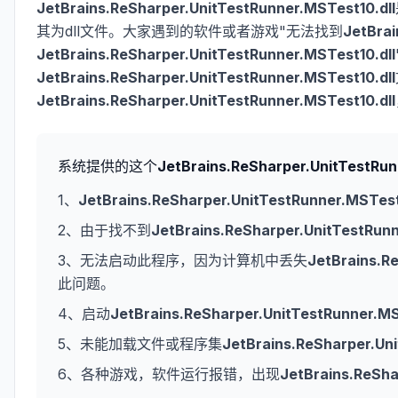
JetBrains.ReSharper.UnitTestRunner.MSTest10.dll
其为dll文件。大家遇到的软件或者游戏"无法找到
JetBrai
JetBrains.ReSharper.UnitTestRunner.MSTest10.dll
JetBrains.ReSharper.UnitTestRunner.MSTest10.dll
JetBrains.ReSharper.UnitTestRunner.MSTest10.dll
系统提供的这个
JetBrains.ReSharper.UnitTestRun
1、
JetBrains.ReSharper.UnitTestRunner.MSTest
2、由于找不到
JetBrains.ReSharper.UnitTestRunn
3、无法启动此程序，因为计算机中丢失
JetBrains.R
此问题。
4、启动
JetBrains.ReSharper.UnitTestRunner.MS
5、未能加载文件或程序集
JetBrains.ReSharper.Uni
6、各种游戏，软件运行报错，出现
JetBrains.ReSha