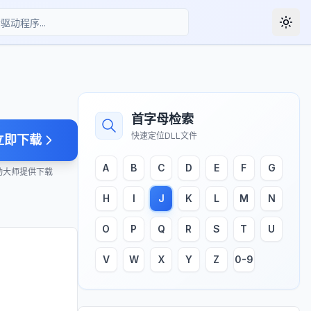
Togg
首字母检索
快速定位DLL文件
立即下载
A
B
C
D
E
F
G
动大师提供下载
H
I
J
K
L
M
N
O
P
Q
R
S
T
U
V
W
X
Y
Z
0-9