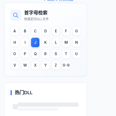
首字母检索
快速定位DLL文件
A
B
C
D
E
F
G
H
I
J
K
L
M
N
O
P
Q
R
S
T
U
V
W
X
Y
Z
0-9
热门DLL