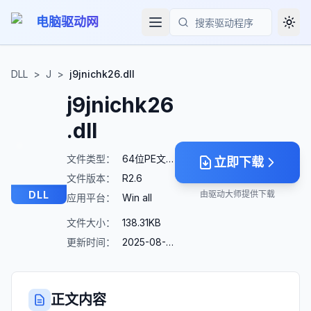
电脑驱动网
Togg
搜索
DLL
>
J
>
j9jnichk26.dll
j9jnichk26
.dll
文件类型：
64位PE文件
立即下载
文件版本：
R2.6
DLL
由驱动大师提供下载
应用平台：
Win all
文件大小：
138.31KB
更新时间：
2025-08-23
正文内容