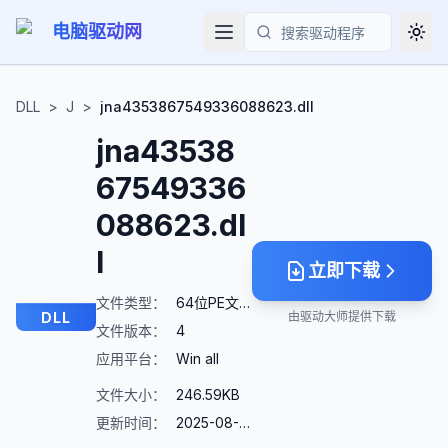
电脑驱动网
Togg
搜索
DLL
>
J
>
jna4353867549336088623.dll
jna43538
67549336
088623.dl
l
立即下载
文件类型：
64位PE文件
DLL
由驱动大师提供下载
文件版本：
4
应用平台：
Win all
文件大小：
246.59KB
更新时间：
2025-08-23