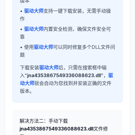
版本
•
驱动大师
支持一键下载安装，无需手动操
作
•
驱动大师
内置安全检测，确保文件安全可
靠
• 使用
驱动大师
可以同时修复多个DLL文件问
题
下载安装
驱动大师
后，只需在搜索框中输
入"
jna4353867549336088623.dll
"，
驱
动大师
就会自动为您找到并安装正确的文件
版本。
解决方法二：手动下载
jna4353867549336088623.dll
文件修