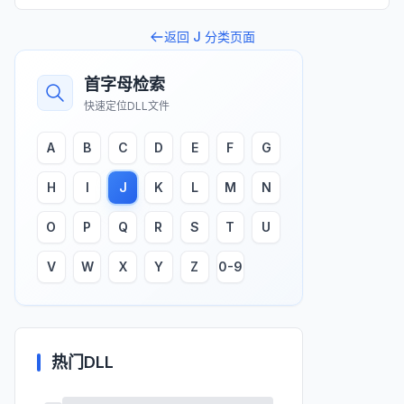
返回
J
分类页面
首字母检索
快速定位DLL文件
A
B
C
D
E
F
G
H
I
J
K
L
M
N
O
P
Q
R
S
T
U
V
W
X
Y
Z
0-9
热门DLL