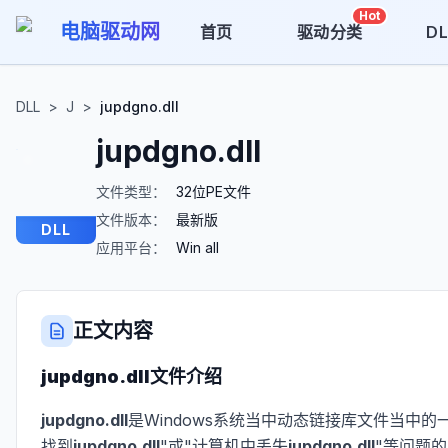
Hot
电脑驱动网
首页
驱动分类
D
DLL
>
J
>
jupdgno.dll
jupdgno.dll
文件类型：
32位PE文件
文件版本：
最新版
DLL
应用平台：
Win all
正文内容
jupdgno.dll
文件介绍
jupdgno.dll
是Windows系统当中动态链接库文件当中的
找到
jupdgno.dll
"或"计算机中丢失
jupdgno.dll
"等问题