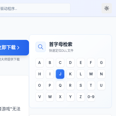
Togg
首字母检索
立即下载
快速定位DLL文件
动大师提供下载
A
B
C
D
E
F
G
H
I
J
K
L
M
N
O
P
Q
R
S
T
U
V
W
X
Y
Z
0-9
者游戏"无法