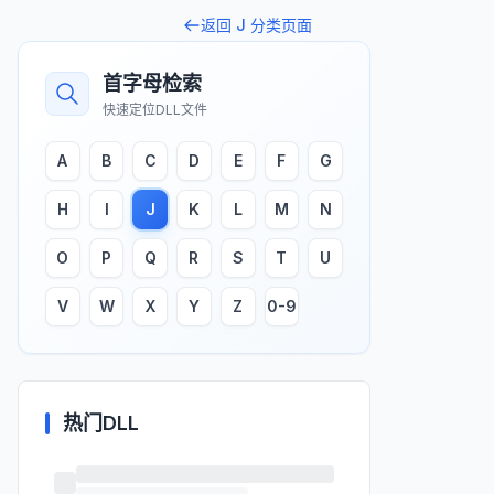
返回
J
分类页面
首字母检索
快速定位DLL文件
A
B
C
D
E
F
G
H
I
J
K
L
M
N
O
P
Q
R
S
T
U
V
W
X
Y
Z
0-9
热门DLL