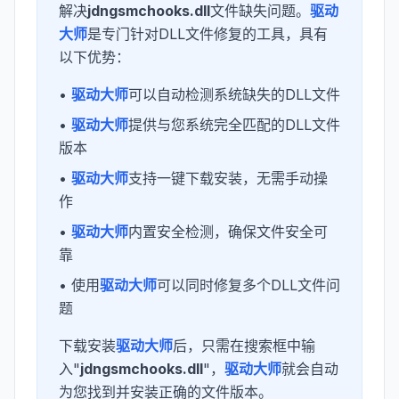
解决
jdngsmchooks.dll
文件缺失问题。
驱动
大师
是专门针对DLL文件修复的工具，具有
以下优势：
•
驱动大师
可以自动检测系统缺失的DLL文件
•
驱动大师
提供与您系统完全匹配的DLL文件
版本
•
驱动大师
支持一键下载安装，无需手动操
作
•
驱动大师
内置安全检测，确保文件安全可
靠
• 使用
驱动大师
可以同时修复多个DLL文件问
题
下载安装
驱动大师
后，只需在搜索框中输
入"
jdngsmchooks.dll
"，
驱动大师
就会自动
为您找到并安装正确的文件版本。