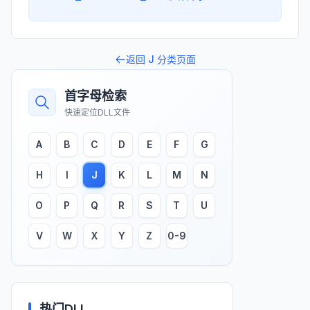
返回
J
分类页面
首字母检索
快速定位DLL文件
A
B
C
D
E
F
G
H
I
J
K
L
M
N
O
P
Q
R
S
T
U
V
W
X
Y
Z
0-9
热门DLL