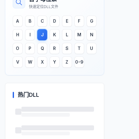
快速定位DLL文件
A
B
C
D
E
F
G
H
I
J
K
L
M
N
O
P
Q
R
S
T
U
V
W
X
Y
Z
0-9
热门DLL