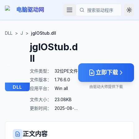
电脑驱动网
Togg
搜索
DLL
>
J
>
jgIOStub.dll
jgIOStub.d
ll
文件类型：
32位PE文件
立即下载
文件版本：
1.76.6.0
DLL
由驱动大师提供下载
应用平台：
Win all
文件大小：
23.08KB
更新时间：
2025-08-23
正文内容