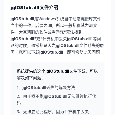
jgIOStub.dll
文件介绍
jgIOStub.dll
是Windows系统当中动态链接库文件
当中的一种，后缀为dll，所以一般都称其为dll文
件。大家遇到的软件或者游戏"无法找到
jgIOStub.dll
"或"计算机中丢失
jgIOStub.dll
"等问
题的时候，通常都是因为
jgIOStub.dll
文件缺失的原
因。您可以下载
jgIOStub.dll
，即可修复此类问题。
系统提供的这个
jgIOStub.dll
文件下载，可以
解决如下问题：
1、
jgIOStub.dll
丢失的解决方法
2、由于找不到
jgIOStub.dll
无法继续执行代
码
3、无法启动此程序，因为计算机中丢失