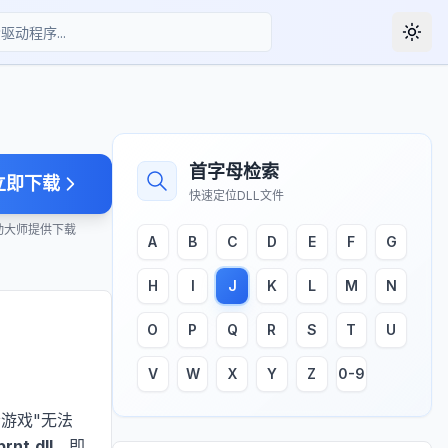
Togg
首字母检索
立即下载
快速定位DLL文件
动大师提供下载
A
B
C
D
E
F
G
H
I
J
K
L
M
N
O
P
Q
R
S
T
U
V
W
X
Y
Z
0-9
者游戏"无法
prnt.dll
，即