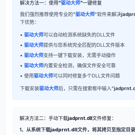
解决方法一：使用"
驱动大师
"一键修复
我们强烈推荐使用专业的"
驱动大师
"软件来解决
jadprn
下优势：
•
驱动大师
可以自动检测系统缺失的DLL文件
•
驱动大师
提供与您系统完全匹配的DLL文件版本
•
驱动大师
支持一键下载安装，无需手动操作
•
驱动大师
内置安全检测，确保文件安全可靠
• 使用
驱动大师
可以同时修复多个DLL文件问题
下载安装
驱动大师
后，只需在搜索框中输入"
jadprnt.d
解决方法二：手动下载
jadprnt.dll
文件修复：
1、从系统下载
jadprnt.dll
文件，将其拷贝至指定目