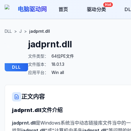
Hot
电脑驱动网
首页
驱动分类
D
DLL
>
J
>
jadprnt.dll
jadprnt.dll
文件类型：
64位PE文件
文件版本：
18.0.1.3
DLL
应用平台：
Win all
正文内容
jadprnt.dll
文件介绍
jadprnt.dll
是Windows系统当中动态链接库文件当中的一
找到
jadprnt.dll
"或"计算机中丢失
jadprnt.dll
"等问题的