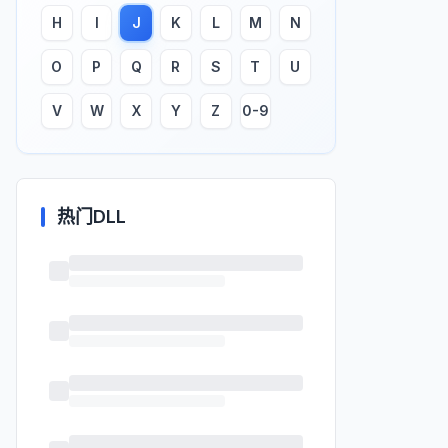
H
I
J
K
L
M
N
O
P
Q
R
S
T
U
V
W
X
Y
Z
0-9
热门DLL