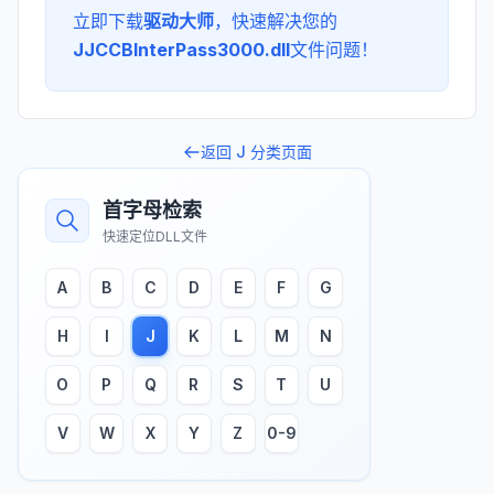
立即下载
驱动大师
，快速解决您的
JJCCBInterPass3000.dll
文件问题！
返回
J
分类页面
首字母检索
快速定位DLL文件
A
B
C
D
E
F
G
H
I
J
K
L
M
N
O
P
Q
R
S
T
U
V
W
X
Y
Z
0-9