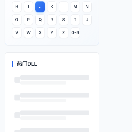
H
I
J
K
L
M
N
O
P
Q
R
S
T
U
V
W
X
Y
Z
0-9
热门DLL