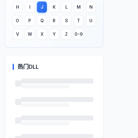
H
I
J
K
L
M
N
O
P
Q
R
S
T
U
V
W
X
Y
Z
0-9
热门DLL