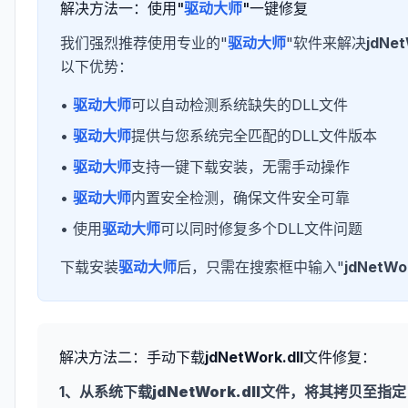
解决方法一：使用"
驱动大师
"一键修复
我们强烈推荐使用专业的"
驱动大师
"软件来解决
jdNet
以下优势：
•
驱动大师
可以自动检测系统缺失的DLL文件
•
驱动大师
提供与您系统完全匹配的DLL文件版本
•
驱动大师
支持一键下载安装，无需手动操作
•
驱动大师
内置安全检测，确保文件安全可靠
• 使用
驱动大师
可以同时修复多个DLL文件问题
下载安装
驱动大师
后，只需在搜索框中输入"
jdNetWor
解决方法二：手动下载
jdNetWork.dll
文件修复：
1、从系统下载
jdNetWork.dll
文件，将其拷贝至指定